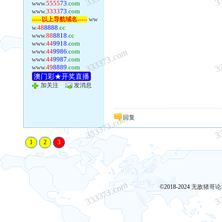
www.
5555
73
.com
www.
3333
73
.com
ww
-----以上导航域名-----
w.
48
8888
.cc
www.
88
8818
.cc
www.
44
9918
.com
333373.com
3
www.
44
9986
.com
www.
44
9987
.com
www.
49
8889
.com
澳门彩★开奖直播
加关注
发消息
333373.com
3
回复
1
2
3
333373.com
3
©2018-2024
无敌猪哥论