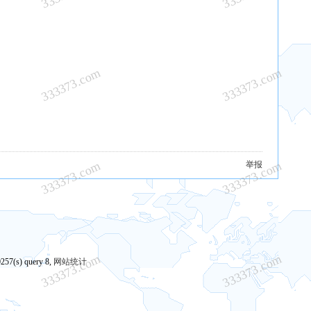
333373.com
333373.com
333373.com
333373.com
举报
333373.com
333373.com
0257(s) query 8,
网站统计