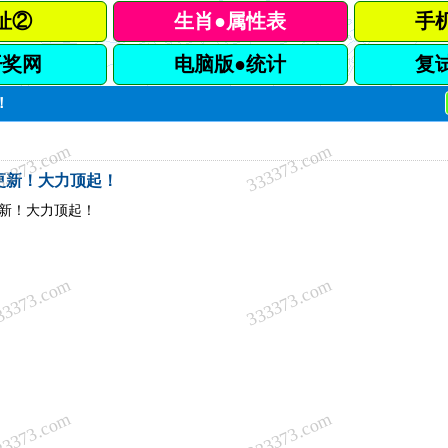
址②
生肖●属性表
手
开奖网
电脑版●统计
复
！
33373.com
333373.com
更新！大力顶起！
新！大力顶起！
33373.com
333373.com
33373.com
333373.com