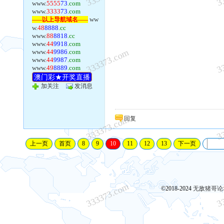
www.
5555
73
.com
www.
3333
73
.com
ww
-----以上导航域名-----
w.
48
8888
.cc
www.
88
8818
.cc
www.
44
9918
.com
333373.com
3
www.
44
9986
.com
www.
44
9987
.com
www.
49
8889
.com
澳门彩★开奖直播
加关注
发消息
333373.com
3
回复
上一页
首页
8
9
10
11
12
13
下一页
333373.com
3
©2018-2024
无敌猪哥论