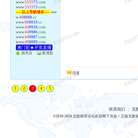
www.
5555
73
.com
www.
3333
73
.com
ww
-----以上导航域名-----
w.
48
8888
.cc
www.
88
8818
.cc
www.
44
9918
.com
333373.com
33337
www.
44
9986
.com
www.
44
9987
.com
www.
49
8889
.com
澳门彩★开奖直播
加关注
发消息
333373.com
33337
回复
1
2
3
4
5
联系我们
无
|
333373.com
33337
©2018-2024
无敌猪哥论坛欢迎阁下光临！正版无敌猪