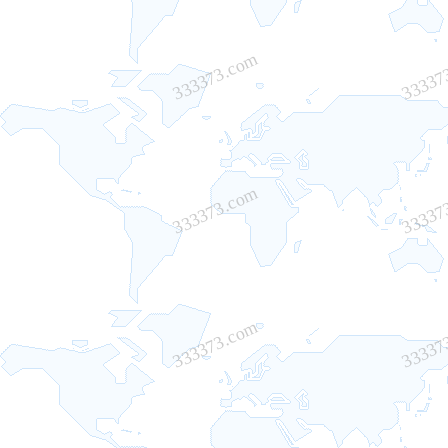
333373.com
33337
333373.com
33337
333373.com
33337