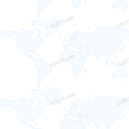
333373.com
33337
333373.com
33337
333373.com
33337