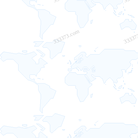
333373.com
33337