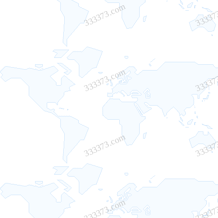
333373.com
33337
333373.com
33337
333373.com
33337
333373.com
33337