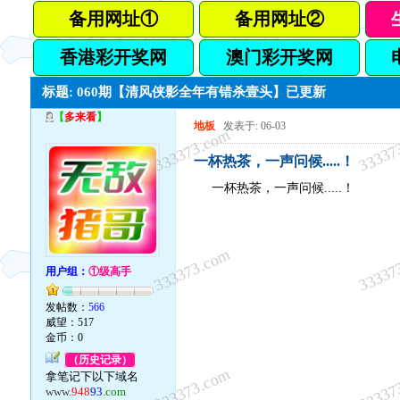
备用网址①
备用网址②
香港彩开奖网
澳门彩开奖网
标题: 060期【清风侠影全年有错杀壹头】已更新
【
多来看
】
地板
发表于: 06-03
333373.com
33337
一杯热茶，一声问候.....！
一杯热茶，一声问候.....！
333373.com
33337
用户组：
①级高手
发帖数：
566
威望：517
金币：0
（历史记录）
333373.com
33337
拿笔记下以下域名
www.
948
93
.com