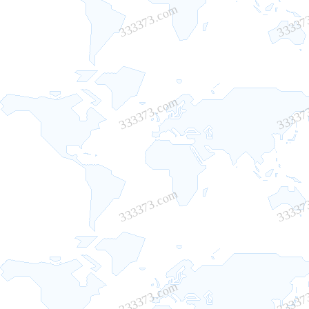
333373.com
33337
333373.com
33337
333373.com
33337
333373.com
33337