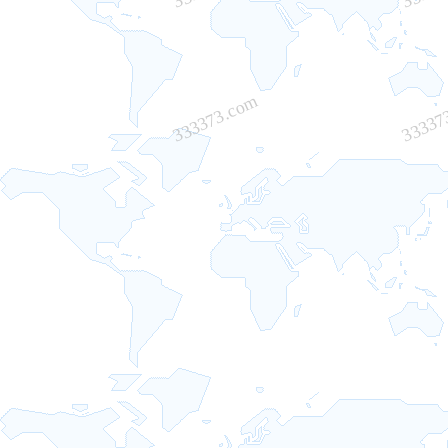
333373.com
33337