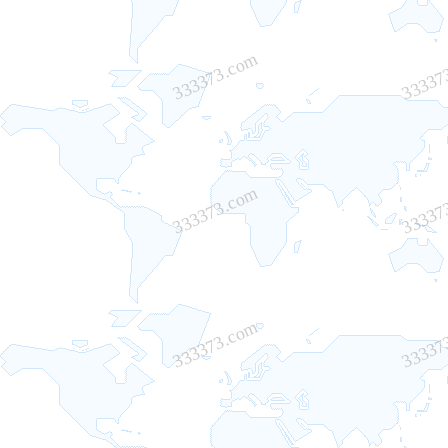
333373.com
33337
333373.com
33337
333373.com
33337