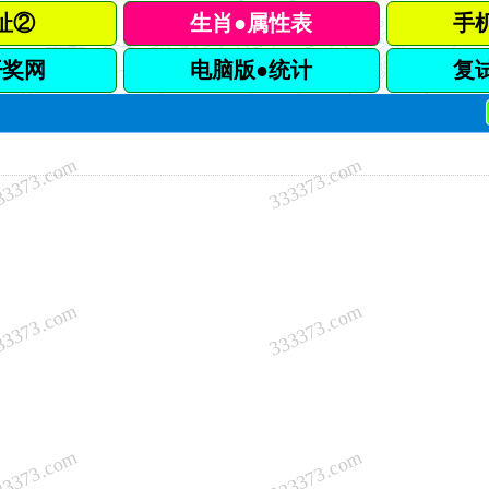
址②
生肖●属性表
手
开奖网
电脑版●统计
复
33373.com
333373.com
33373.com
333373.com
33373.com
333373.com