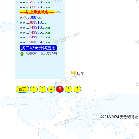
www.
5555
73
.com
www.
3333
73
.com
ww
-----以上导航域名-----
w.
48
8888
.cc
www.
88
8818
.cc
www.
44
9918
.com
333373.com
3
www.
44
9986
.com
www.
44
9987
.com
www.
49
8889
.com
澳门彩★开奖直播
加关注
发消息
333373.com
3
回复
首页
2
3
4
5
6
7
333373.com
3
©2018-2024
无敌猪哥论