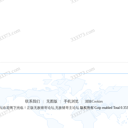
33373.com
333373.com
33373.com
333373.com
联系我们
无图版
手机浏览
|
|
|
清除Cookies
33373.com
333373.com
坛欢迎阁下光临！正版无敌猪哥论坛,无敌猪哥主论坛
版权所有 Gzip enabled
Total 0.35