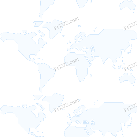
333373.com
33337
333373.com
33337
333373.com
33337