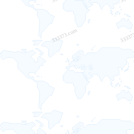
333373.com
33337