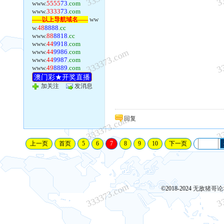
www.
5555
73
.com
www.
3333
73
.com
ww
-----以上导航域名-----
w.
48
8888
.cc
www.
88
8818
.cc
www.
44
9918
.com
333373.com
3
www.
44
9986
.com
www.
44
9987
.com
www.
49
8889
.com
澳门彩★开奖直播
加关注
发消息
333373.com
3
回复
上一页
首页
5
6
7
8
9
10
下一页
333373.com
3
©2018-2024
无敌猪哥论