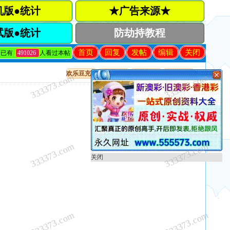
机版●统计
★广告来源★
试版●统计
防劫持教程
首页
回复
发帖
编辑
关闭
已有
491026
人看过本帖
欢乐豆充值
出售贴教程
开奖直播
只看该作者
333373.com
333373.com
333373.com
333373.com
关闭
333373.com
333373.com