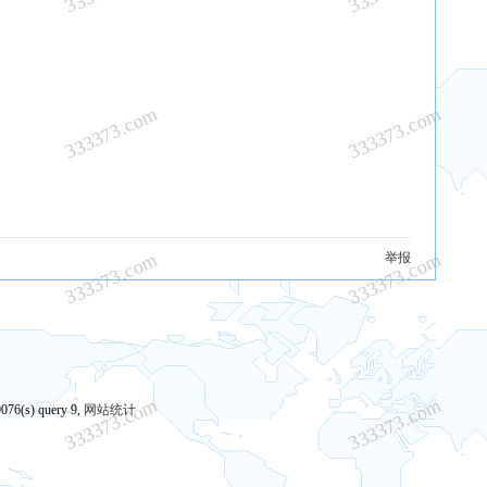
333373.com
333373.com
333373.com
333373.com
举报
333373.com
333373.com
9076(s) query 9,
网站统计