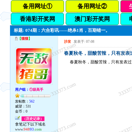
备用网址①
备用网址②
香港彩开奖网
澳门彩开奖网
标题: 074期：六合彩讯------绝杀1肖，百期错一。
【
猫猫
】
沙发
发表于: 07-08
333373.com
33337
春夏秋冬，甜酸苦辣，只有发表
春夏秋冬，甜酸苦辣，只有发表过
333373.com
33337
用户组：
①级高手
发帖数：
562
威望：531
金币：0
（历史记录）
333373.com
33337
拿笔记下以下域名
www.
948
93
.com