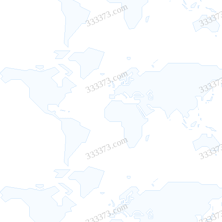
333373.com
33337
333373.com
33337
333373.com
33337
333373.com
33337