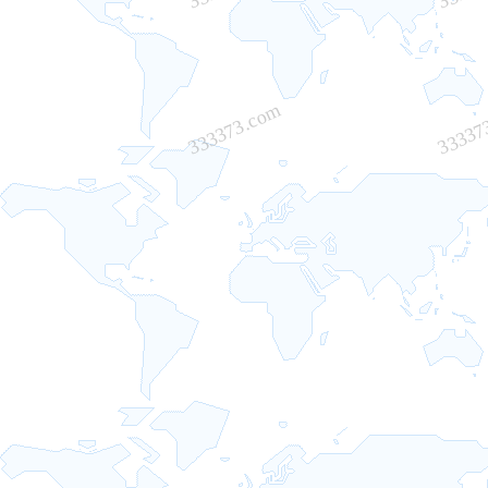
333373.com
33337