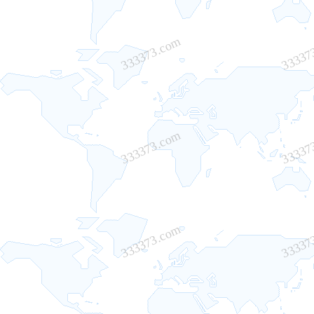
333373.com
33337
333373.com
33337
333373.com
33337