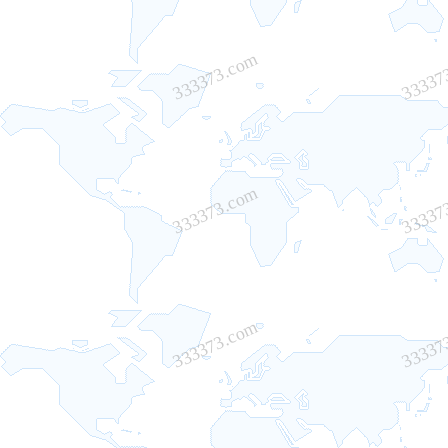
333373.com
33337
333373.com
33337
333373.com
33337