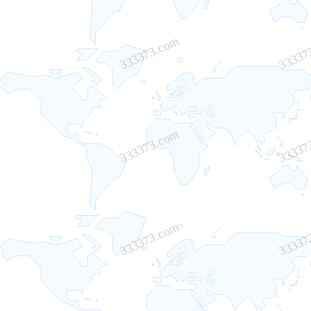
333373.com
33337
333373.com
33337
333373.com
33337