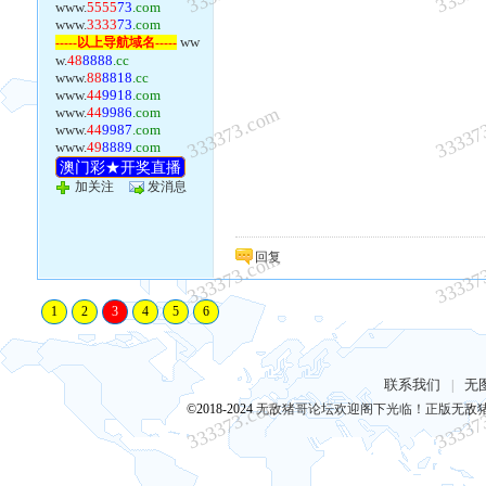
www.
5555
73
.com
www.
3333
73
.com
ww
-----以上导航域名-----
w.
48
8888
.cc
www.
88
8818
.cc
www.
44
9918
.com
333373.com
33337
www.
44
9986
.com
www.
44
9987
.com
www.
49
8889
.com
澳门彩★开奖直播
加关注
发消息
333373.com
33337
回复
1
2
3
4
5
6
联系我们
无
|
333373.com
33337
©2018-2024
无敌猪哥论坛欢迎阁下光临！正版无敌猪