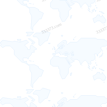
333373.com
33337