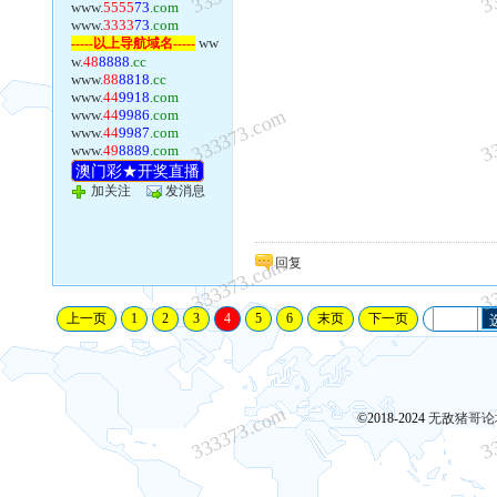
www.
5555
73
.com
www.
3333
73
.com
ww
-----以上导航域名-----
w.
48
8888
.cc
www.
88
8818
.cc
www.
44
9918
.com
333373.com
3
www.
44
9986
.com
www.
44
9987
.com
www.
49
8889
.com
澳门彩★开奖直播
加关注
发消息
333373.com
3
回复
上一页
1
2
3
4
5
6
末页
下一页
333373.com
3
©2018-2024
无敌猪哥论