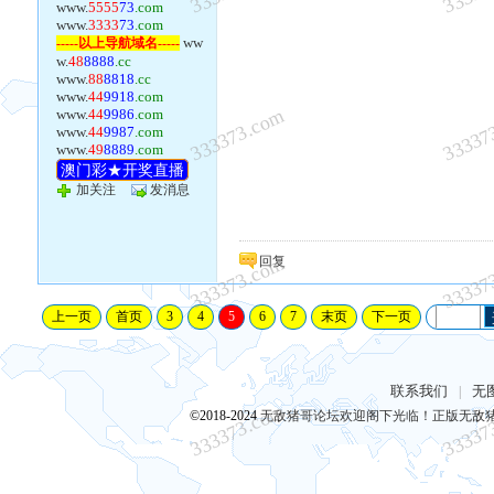
www.
5555
73
.com
www.
3333
73
.com
ww
-----以上导航域名-----
w.
48
8888
.cc
www.
88
8818
.cc
www.
44
9918
.com
333373.com
33337
www.
44
9986
.com
www.
44
9987
.com
www.
49
8889
.com
澳门彩★开奖直播
加关注
发消息
333373.com
33337
回复
上一页
首页
3
4
5
6
7
末页
下一页
联系我们
无
|
333373.com
33337
©2018-2024
无敌猪哥论坛欢迎阁下光临！正版无敌猪