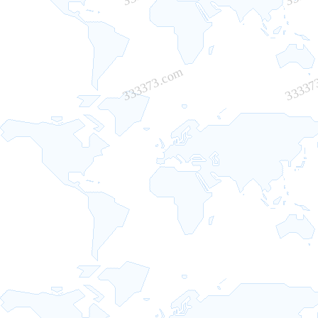
333373.com
33337