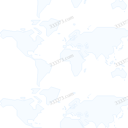
333373.com
33337
333373.com
33337
333373.com
33337