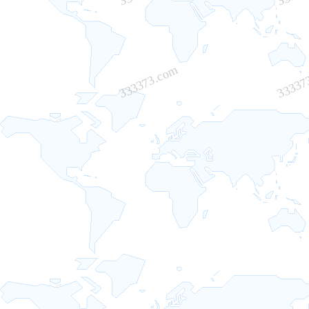
333373.com
33337