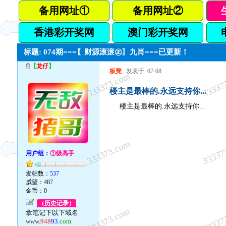
备用网址①
备用网址②
香港彩开奖网
澳门彩开奖网
标题: 074期===〖财源滚滚㊣〗九肖===已更新！
【
龙仔
】
板凳
发表于: 07-08
333373.com
33337
楼主是最棒的.永远支持你...
楼主是最棒的.永远支持你...
333373.com
33337
用户组：
①级高手
发帖数：
537
威望：487
金币：0
（历史记录）
333373.com
33337
拿笔记下以下域名
www.
948
93
.com