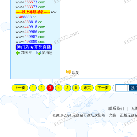
www.
5555
73
.com
www.
3333
73
.com
ww
-----以上导航域名-----
w.
48
8888
.cc
www.
88
8818
.cc
www.
44
9918
.com
333373.com
33337
www.
44
9986
.com
www.
44
9987
.com
www.
49
8889
.com
澳门彩★开奖直播
加关注
发消息
333373.com
33337
回复
上一页
1
2
3
4
5
6
末页
下一页
选
联系我们
无
|
333373.com
33337
©2018-2024
无敌猪哥论坛欢迎阁下光临！正版无敌猪