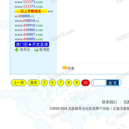
www.
5555
73
.com
www.
3333
73
.com
ww
-----以上导航域名-----
w.
48
8888
.cc
www.
88
8818
.cc
www.
44
9918
.com
333373.com
33337
www.
44
9986
.com
www.
44
9987
.com
www.
49
8889
.com
澳门彩★开奖直播
加关注
发消息
333373.com
33337
回复
上一页
首页
5
6
7
8
9
10
选 页
联系我们
无
|
333373.com
33337
©2018-2024
无敌猪哥论坛欢迎阁下光临！正版无敌猪