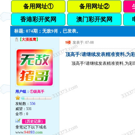
备用网址①
备用网址②
香港彩开奖网
澳门彩开奖网
标题: 074期；无敌9肖，已发表。
【
大漠孤鹰
】
9楼
发表于: 07-08
333373.com
33337
顶高手!请继续发表精准资料,为彩
顶高手!请继续发表精准资料,为彩民
333373.com
33337
用户组：
①级高手
发帖数：
556
威望：531
金币：0
（历史记录）
333373.com
33337
拿笔记下以下域名
www.
948
93
.com