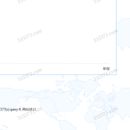
333373.com
333373.com
333373.com
333373.com
举报
333373.com
333373.com
4577(s) query 9,
网站统计