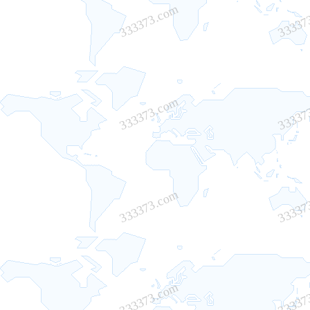
333373.com
33337
333373.com
33337
333373.com
33337
333373.com
33337