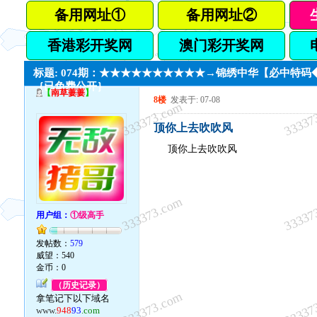
备用网址①
备用网址②
香港彩开奖网
澳门彩开奖网
标题: 074期：★★★★★★★★★★→锦绣中华【必中特码
｛已免费公开｝
【
南草萋萋
】
8楼
发表于: 07-08
333373.com
33337
顶你上去吹吹风
顶你上去吹吹风
333373.com
33337
用户组：
①级高手
发帖数：
579
威望：540
金币：0
（历史记录）
333373.com
33337
拿笔记下以下域名
www.
948
93
.com