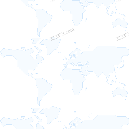
333373.com
33337