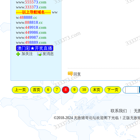
www.
5555
73
.com
www.
3333
73
.com
ww
-----以上导航域名-----
w.
48
8888
.cc
www.
88
8818
.cc
www.
44
9918
.com
333373.com
33337
www.
44
9986
.com
www.
44
9987
.com
www.
49
8889
.com
澳门彩★开奖直播
加关注
发消息
333373.com
33337
回复
上一页
首页
6
7
8
9
10
末页
下一页
联系我们
无
|
333373.com
33337
©2018-2024
无敌猪哥论坛欢迎阁下光临！正版无敌猪