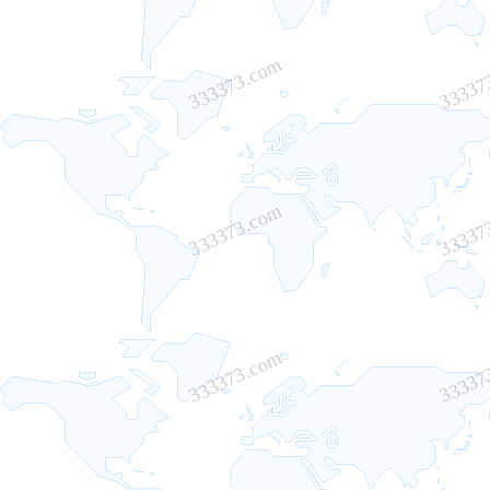
333373.com
33337
333373.com
33337
333373.com
33337