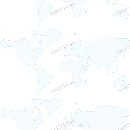
333373.com
33337
333373.com
33337
333373.com
33337
333373.com
33337