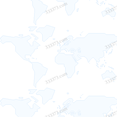
333373.com
33337
333373.com
33337
333373.com
33337
333373.com
33337