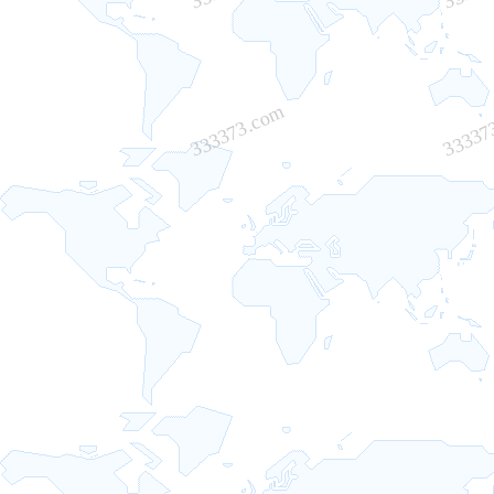
333373.com
33337