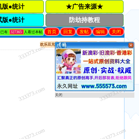
机版●统计
★广告来源★
试版●统计
防劫持教程
首页
回复
发帖
编辑
关闭
已有
327365
人看过本帖
欢乐豆充值
出售贴教程
开奖直播
只看该作者
333373.com
333373.com
333373.com
333373.com
关闭
333373.com
333373.com