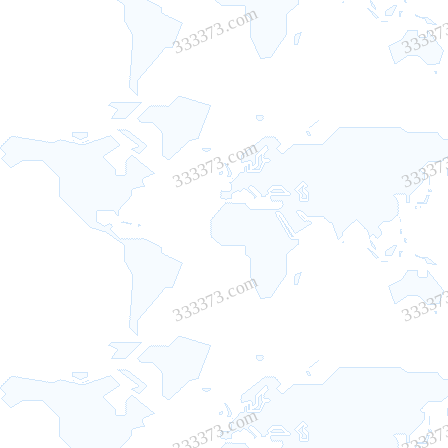
333373.com
33337
333373.com
33337
333373.com
33337
333373.com
33337