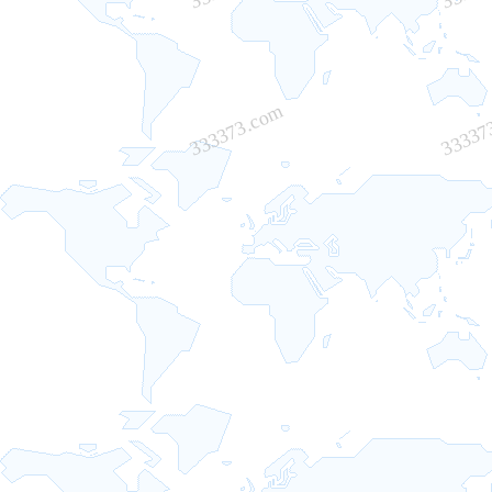
333373.com
33337