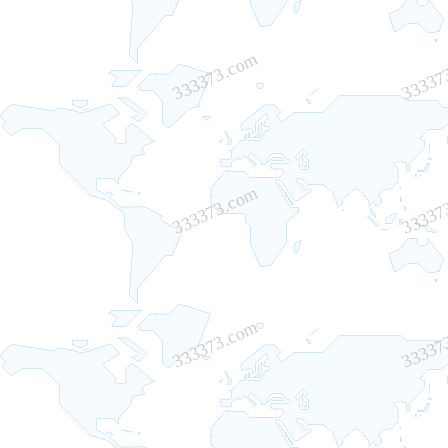
333373.com
33337
333373.com
33337
333373.com
33337