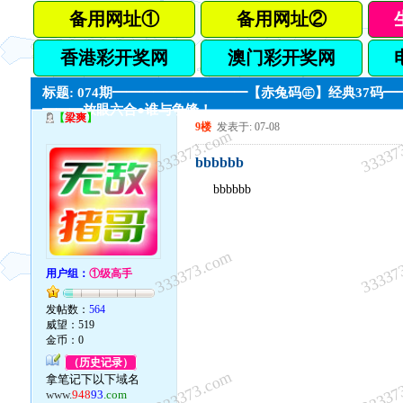
备用网址①
备用网址②
香港彩开奖网
澳门彩开奖网
标题: 074期━━━━━━━━━━【赤兔码㊣】经典37码
━━━放眼六合●谁与争锋！
【
梁爽
】
9楼
发表于: 07-08
333373.com
33337
bbbbbb
bbbbbb
333373.com
33337
用户组：
①级高手
发帖数：
564
威望：519
金币：0
（历史记录）
333373.com
33337
拿笔记下以下域名
www.
948
93
.com