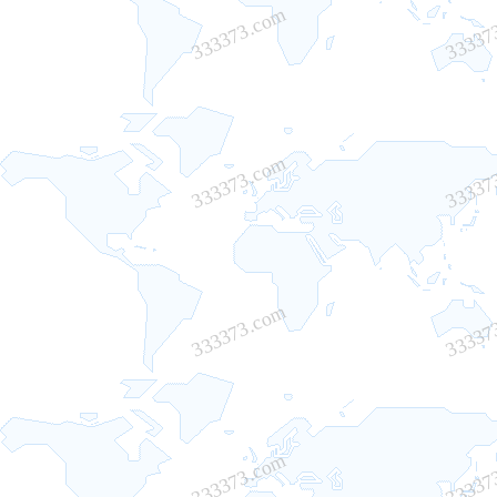
333373.com
33337
333373.com
33337
333373.com
33337
333373.com
33337