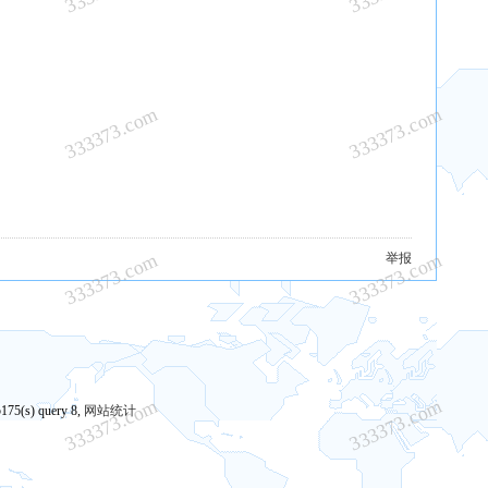
333373.com
333373.com
333373.com
333373.com
举报
333373.com
333373.com
5175(s) query 8,
网站统计