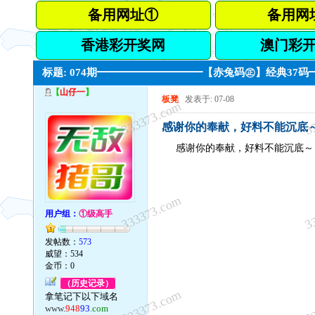
备用网址①
备用网
香港彩开奖网
澳门彩
标题: 074期━━━━━━━━━━【赤兔码㊣】经典37
【
山仔一
】
板凳
发表于: 07-08
333373.com
3
感谢你的奉献，好料不能沉底
感谢你的奉献，好料不能沉底～
333373.com
3
用户组：
①级高手
发帖数：
573
威望：534
金币：0
（历史记录）
333373.com
3
拿笔记下以下域名
www.
948
93
.com