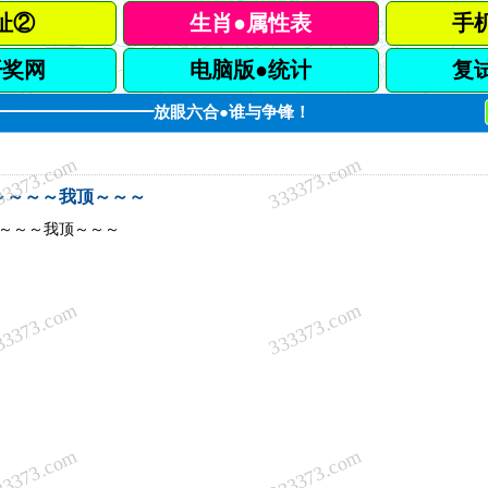
址②
生肖●属性表
手
开奖网
电脑版●统计
复
码━━━━━━━━━━放眼六合●谁与争锋！
33373.com
333373.com
～～～～我顶～～～
～～～我顶～～～
33373.com
333373.com
33373.com
333373.com