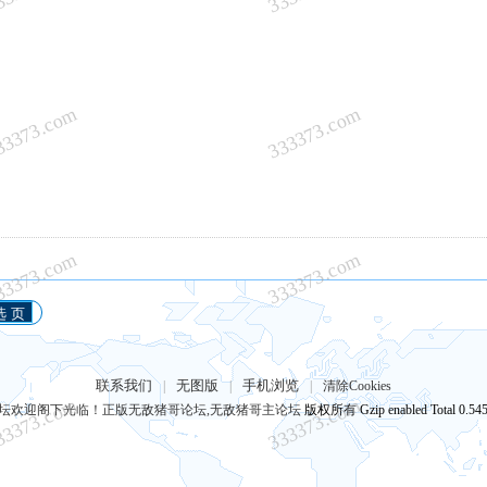
33373.com
333373.com
33373.com
333373.com
选 页
联系我们
无图版
手机浏览
|
|
|
清除Cookies
33373.com
333373.com
坛欢迎阁下光临！正版无敌猪哥论坛,无敌猪哥主论坛
版权所有 Gzip enabled
Total 0.54