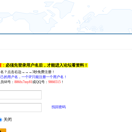
醒：
必须先登录用户名后，才能进入论坛看资料！
户名？点击右边→→→3秒免费注册！
己的用户名，一个IP只能注册一个用户名！
员68号：
886fx7my81
或QQ号：
9866515
！
找回密码
关闭