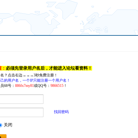
醒：
必须先登录用户名后，才能进入论坛看资料！
户名？点击右边→→→3秒免费注册！
己的用户名，一个IP只能注册一个用户名！
员68号：
886fx7my81
或QQ号：
9866515
！
找回密码
关闭